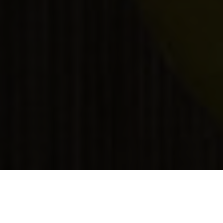
Cerchi la
ricetta della torta di mele classica
, quella
infallibile che si prepara in poco tempo? Il segreto è nelle
mele: quelle giuste sono le
Renetta della Val di Non
,