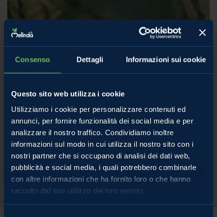
Melinda e La Trentina: una
Consenso
Dettagli
Informazioni sui cookie
sinergia che funziona
L'unione fa la forza. La natura stessa di Melinda, che nasce
Questo sito web utilizza i cookie
come consorzio tra produttori, spinge a credere
nell'opportunità di lavorare in squadra per ottenere i
Utilizziamo i cookie per personalizzare contenuti ed
risultati migliori per tutti gli attori in campo, per il
annunci, per fornire funzionalità dei social media e per
territorio e per i consumatori finali. Ecco perché tra le due
analizzare il nostro traffico. Condividiamo inoltre
organizzazioni di produttori del Trentino, Melinda e La
informazioni sul modo in cui utilizza il nostro sito con i
Trentina, è nato questo importante e storico accordo.
nostri partner che si occupano di analisi dei dati web,
pubblicità e social media, i quali potrebbero combinarle
con altre informazioni che ha fornito loro o che hanno
raccolto dal suo utilizzo dei loro servizi.
Selezione