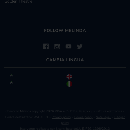
Golden Theatre
FOLLOW MELINDA
CAMBIA LINGUA
Consorzio Melinda copyright 2026 P.IVA e CF 01567870223 - Fattura elettronica -
Codice destinatario: M5UXCR1 -
Privacy policy
-
Cookie policy
-
Note legali
-
Gadget
policy
Intervento realizzato con il contributo dell’U.E. REG. 1308/2013