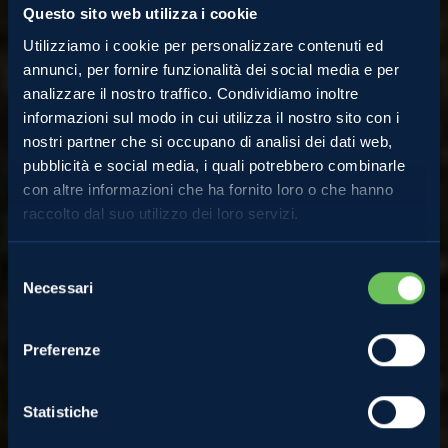
Questo sito web utilizza i cookie
Utilizziamo i cookie per personalizzare contenuti ed
annunci, per fornire funzionalità dei social media e per
analizzare il nostro traffico. Condividiamo inoltre
informazioni sul modo in cui utilizza il nostro sito con i
nostri partner che si occupano di analisi dei dati web,
pubblicità e social media, i quali potrebbero combinarle
Melinda
con altre informazioni che ha fornito loro o che hanno
raccolto dal suo utilizzo dei loro servizi.
Melinda, un consorzio di
Selezione
Necessari
del
consenso
4.000 famiglie
Preferenze
Scopri chi produce ogni anno circa 400.000 tonnellate di
mele nelle valli del Noce (Val di Non e Sole): oltre 4.000
Statistiche
soci produttori, raggruppati in 16 cooperative, riunite nel