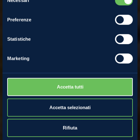
Necessari
del
mele nella friggitrice ad
consenso
Preferenze
aria
Statistiche
3 Ottobre 2022
Marketing
Accetta tutti
Accetta selezionati
Rifiuta