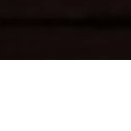
Cerchi la ricetta della
torta di mele con friggitrice ad
aria
? Devi sapere che questo metodo di cottura si rivela
perfetto per
cuocere la torta di mele in poco tempo (25
minuti)
e con ottimi risultati: provala, la nostra ricetta
della
torta di mele con friggitrice ad aria
è
buonissima,
facile e veloce
. L’importante è che la tua friggitrice ad
aria sia abbastanza grande da contenere
una tortiera del
diametro di 20 cm
: verifica che tra la tortiera e le pareti