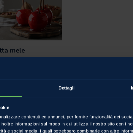
tta mele
mellate: per un
oween da paura!
Non categorizzato
Dettagli
ttobre noi di Melinda non
o che servirvi su un piatto
ookie
to la nostra ricetta della mela
nalizzare contenuti ed annunci, per fornire funzionalità dei socia
ata. Inutile dirlo: piace
inoltre informazioni sul modo in cui utilizza il nostro sito con i 
imo anche agli
icità e social media, i quali potrebbero combinarle con altre inform