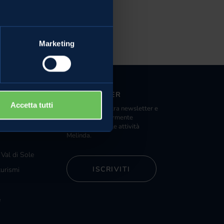
Marketing
NEWSLETTER
Accetta tutti
Iscriviti alla nostra newsletter e
nde distribuzione
riceverai regolarmente
ista Melinda
informazioni sulle attività
Melinda.
 Val di Sole
ISCRIVITI
turismi
e