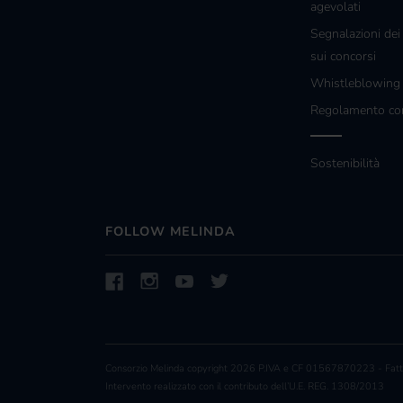
agevolati
Segnalazioni dei
sui concorsi
Whistleblowin
Regolamento co
Sostenibilità
FOLLOW MELINDA
Consorzio Melinda copyright 2026 P.IVA e CF 01567870223 - Fattu
Intervento realizzato con il contributo dell’U.E. REG. 1308/2013