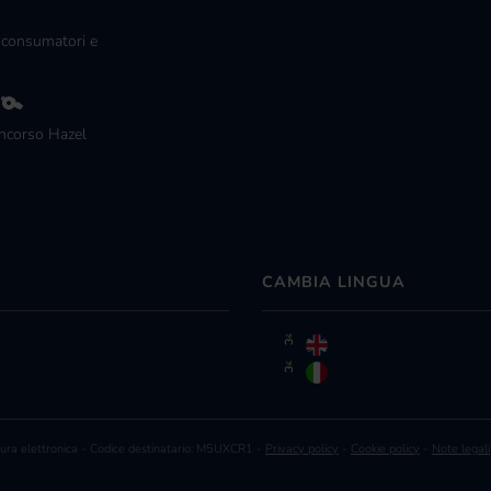
 consumatori e
g
ncorso Hazel
CAMBIA LINGUA
ra elettronica - Codice destinatario: M5UXCR1 -
Privacy policy
-
Cookie policy
-
Note legali