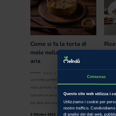
Come si fa la torta di
Rice
mele nella friggitrice ad
cara
aria
Hall
Mele e frutta
Consenso
La ricetta perfetta della torta di mele
Il 31 o
nella ayrfryer, con i suggerimenti per
potevam
Questo sito web utilizza i c
cuocerla in poco tempo a regola d’arte,
d’argen
Utilizziamo i cookie per perso
più altre due ricette con
caramell
nostro traffico. Condividiamo 
moltiss
3 Ottobre 2022
di analisi dei dati web, pubbl