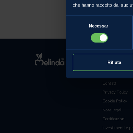
che hanno raccolto dal suo uti
28 Ott
Selezione
Necessari
del
consenso
MELINDA
Rifiuta
L'azienda
Comunicati Sta
Contatti
Privacy Policy
Cookie Policy
Note legali
Certificazioni
Investimenti e pr