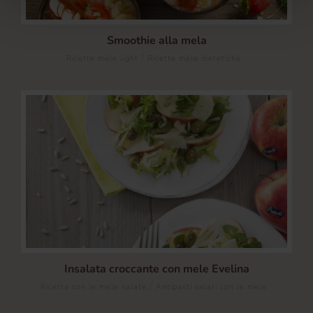
Smoothie alla mela
/
Ricette mele light
Ricette mele dietetiche
Insalata croccante con mele Evelina
/
Ricetta con le mele salate
Antipasti salati con le mele