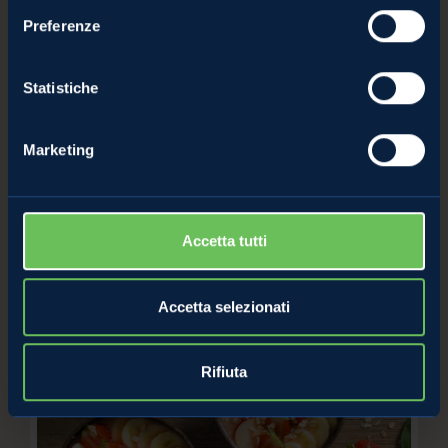
Preferenze
Statistiche
Marketing
Centrifugato mela, kiwi e cetriolo
/
Ricette mele dietetiche
Evelina
Accetta tutti
Accetta selezionati
Rifiuta