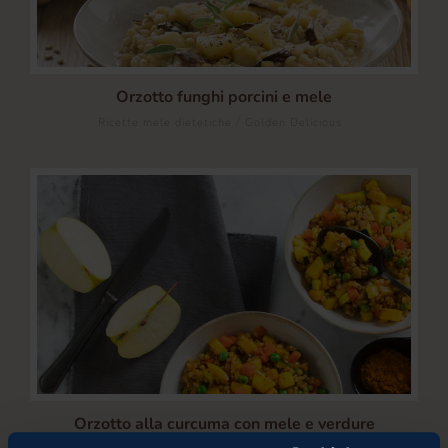
Orzotto funghi porcini e mele
/
Ricette mele dietetiche
Golden Delicious
Orzotto alla curcuma con mele e verdure
/