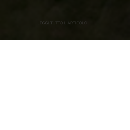
LEGGI TUTTO L'ARTICOLO
Territorio e Sostenibilità
Quando si visitano paesaggi come quelli della
Val di Non
, tutti ci riscopriamo un po’ fotografi,
o almeno, ci piacerebbe esserlo. Così nei boschi
o tra i frutteti, portare con te la macchina
fotografica alla scoperta di animali fuggenti, è
d’obbligo e scattare l’immagine perfetta lo