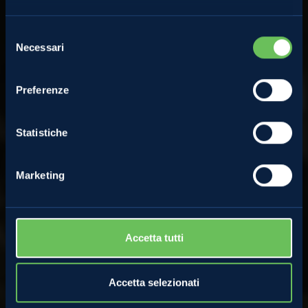
Storie della Val di Non: il
Selezione
Necessari
del
dirado manuale delle
consenso
Preferenze
mele
Statistiche
19 Giugno 2023
Marketing
Accetta tutti
Accetta selezionati