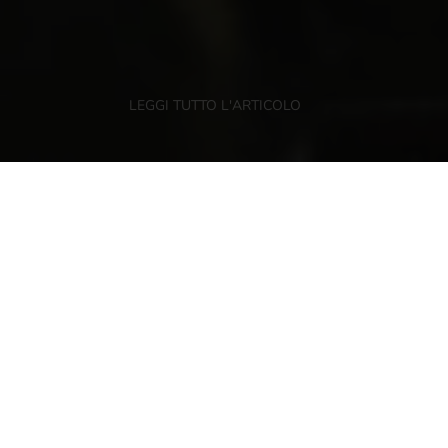
LEGGI TUTTO L'ARTICOLO
Qualità e Nutrizione
/
Territorio e
Sostenibilità
Il lavoro in Val di Non non si ferma mai. Siete
abituati ad ammirare le immagini della raccolta
dei nostri frutti: mele perfette portate in palmo
di mano dai nostri agricoltori. A loro il merito di