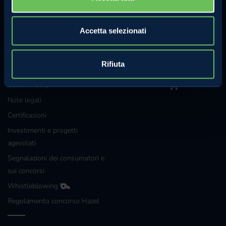
MELINDA
MELE VAL DI NON
L'azienda
Le mele e gli altri prodotti
Accetta selezionati
Comunicati Stampa
La torta di mele perfetta
Contatti
Lo strudel perfetto
Rifiuta
Privacy Policy
Compra online
Cookie Policy
Note legali
Certificazioni
Investimenti e progetti
agevolati
Segnalazioni dei consumatori e
sui concorsi
Whistleblowing
Regolamento concorso Hazel