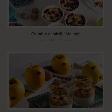
Crumble di mirtilli Melinda
/
MANDORLE
Ricetta