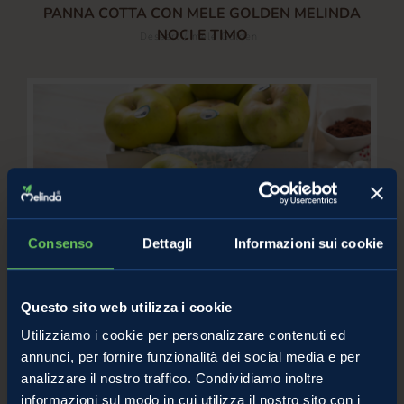
PANNA COTTA CON MELE GOLDEN MELINDA
NOCI E TIMO
/
Dessert
mele Golden
Consenso
Dettagli
Informazioni sui cookie
MINI SACHER CON LE MELE
Questo sito web utilizza i cookie
/
Torta
Mele
Utilizziamo i cookie per personalizzare contenuti ed
annunci, per fornire funzionalità dei social media e per
analizzare il nostro traffico. Condividiamo inoltre
informazioni sul modo in cui utilizza il nostro sito con i