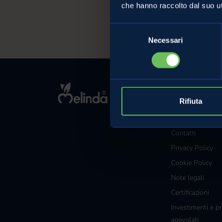
che hanno raccolto dal suo uti
Selezione
Necessari
del
consenso
MELINDA
Rifiuta
L'azienda
Comunicati Sta
Contatti
Privacy Policy
Cookie Policy
Note legali
Certificazioni
Investimenti e pr
agevolati