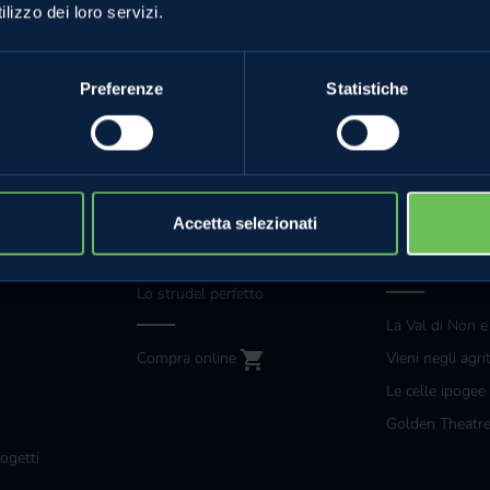
lizzo dei loro servizi.
/
Renetta
Ricetta dolce
Preferenze
Statistiche
MELE VAL DI NON
ANCHE TU
Accetta selezionati
Le mele e gli altri prodotti
Grossisti e gra
mpa
La torta di mele perfetta
Diventa special
Lo strudel perfetto
La Val di Non e
Compra online
Vieni negli agri
Le celle ipogee
Golden Theatr
ogetti