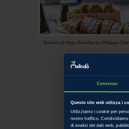
Strudel di Mele Renetta by Philippe Chin
/
Dolci di mele
Renetta
Consenso
Questo sito web utilizza i c
Utilizziamo i cookie per perso
nostro traffico. Condividiamo 
di analisi dei dati web, pubbl