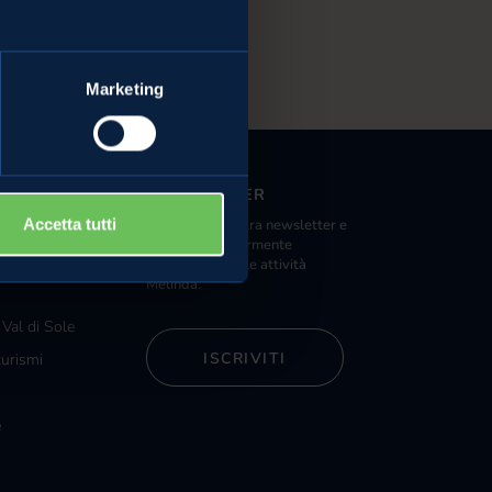
 alle mele
Marketing
NEWSLETTER
Iscriviti alla nostra newsletter e
Accetta tutti
nde distribuzione
riceverai regolarmente
ista Melinda
informazioni sulle attività
Melinda.
 Val di Sole
ISCRIVITI
turismi
e