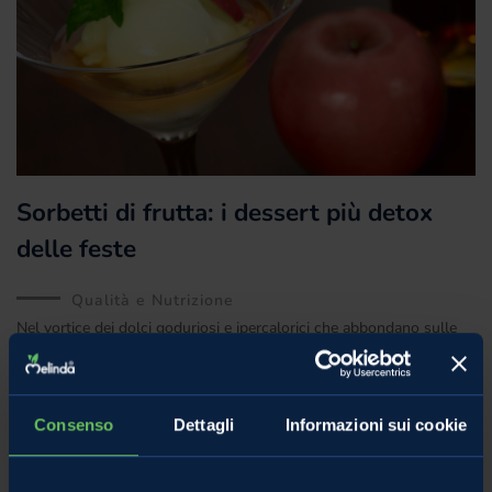
Sorbetti di frutta: i dessert più detox
delle feste
Qualità e Nutrizione
Nel vortice dei dolci goduriosi e ipercalorici che abbondano sulle
tavole durante i festeggiamenti natalizi, spunta una “via di fuga”
rinfrescante e benefica che promette
Consenso
Dettagli
Informazioni sui cookie
15 Dicembre 2023