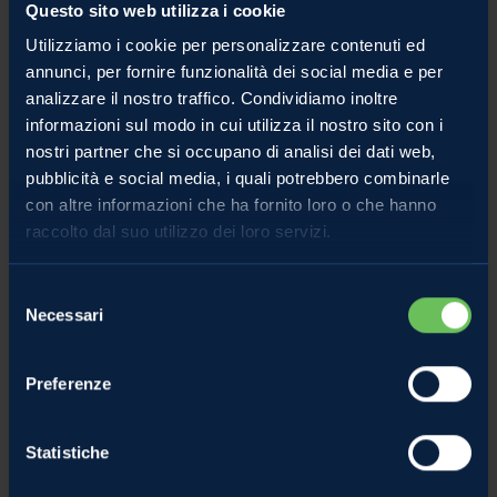
Questo sito web utilizza i cookie
Utilizziamo i cookie per personalizzare contenuti ed
annunci, per fornire funzionalità dei social media e per
analizzare il nostro traffico. Condividiamo inoltre
informazioni sul modo in cui utilizza il nostro sito con i
nostri partner che si occupano di analisi dei dati web,
pubblicità e social media, i quali potrebbero combinarle
con altre informazioni che ha fornito loro o che hanno
raccolto dal suo utilizzo dei loro servizi.
Selezione
Le ricette di Davide Zambelli: 5 lieti fine
Necessari
del
consenso
della mela
Preferenze
Mele e frutta
Lo seguiamo sui social, su Youtube e in tv e ora Davide Zambelli
Statistiche
arriva sul nostro blog con 5 ricette belle, semplici e originali tutte