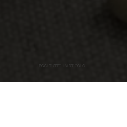
LEGGI TUTTO L'ARTICOLO
Mele e frutta
/
Qualità e Nutrizione
Ispirati alla ricetta cinese dei famosi
involtini