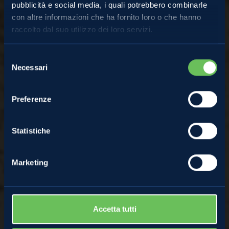
Almanacco
pubblicità e social media, i quali potrebbero combinarle
con altre informazioni che ha fornito loro o che hanno
raccolto dal suo utilizzo dei loro servizi.
Ricette di stagione:
Selezione
Necessari
del
Involtini Primavera dolci
consenso
Preferenze
alle Mele
Statistiche
31 Marzo 2025
Marketing
Accetta tutti