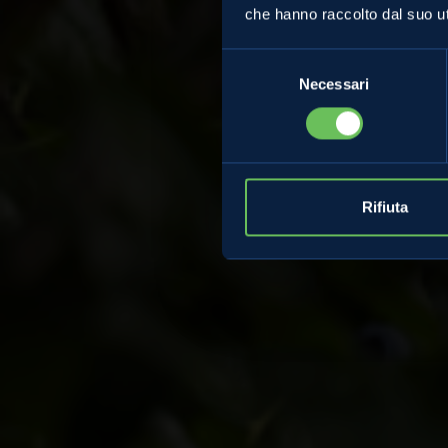
che hanno raccolto dal suo uti
colt
Selezione
Necessari
del
consenso
Rifiuta