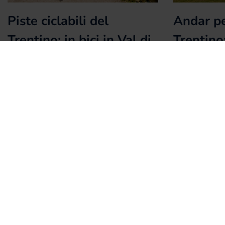
Piste ciclabili del
Andar pe
Trentino: in bici in Val di
Trentino
Non e Val di Sole
più belle
Val di S
Quando si pensa al Trentino, la mente corre
subito alle imponenti montagne, i laghi
Le malghe in T
cristallini e gli scorci [...]
vero e proprio 
sono luoghi dove
15 Agosto 2025
15 Luglio 2025