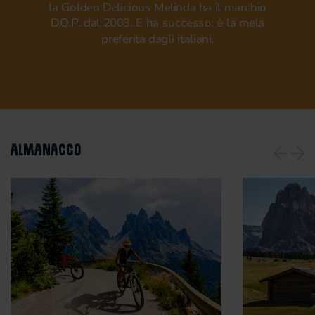
la Golden Delicious Melinda ha il marchio
D.O.P. dal 2003. E ha successo: è la mela
preferita dagli italiani.
ALMANACCO