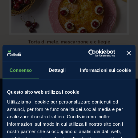
Torta di mele, mascarpone e ciliegie
/
Dessert
Torta Estiva
Consenso
Dettagli
Informazioni sui cookie
Questo sito web utilizza i cookie
Utilizziamo i cookie per personalizzare contenuti ed
annunci, per fornire funzionalità dei social media e per
analizzare il nostro traffico. Condividiamo inoltre
MELINDA
MELE VAL DI NON
informazioni sul modo in cui utilizza il nostro sito con i
L'azienda
Le mele e gli altri prodotti
nostri partner che si occupano di analisi dei dati web,
Comunicati Stampa
La torta di mele perfetta