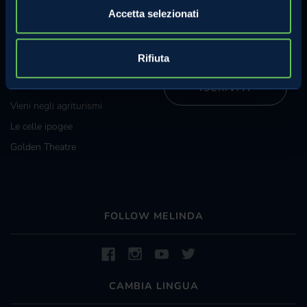
Iscriviti alla nostra newsletter e
Grossisti e grande
Accetta selezionati
riceverai regolarmente
distribuzione
informazioni sulle attività
Melinda.
Diventa specialista Melinda
Rifiuta
La Val di Non e Val di Sole
ISCRIVITI
Vieni negli agriturismi
Le celle ipogee
Golden Theatre
FOLLOW MELINDA
CAMBIA LINGUA