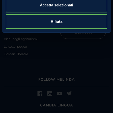
Iscriviti alla nostra newsletter e
Grossisti e grande
Accetta selezionati
riceverai regolarmente
distribuzione
informazioni sulle attività
Melinda.
Diventa specialista Melinda
Rifiuta
La Val di Non e Val di Sole
ISCRIVITI
Vieni negli agriturismi
Le celle ipogee
Golden Theatre
FOLLOW MELINDA
CAMBIA LINGUA