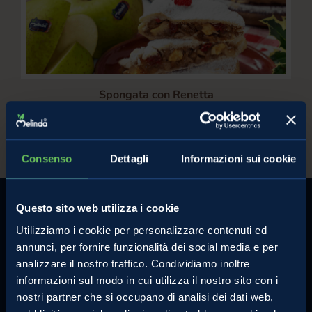
Spongata con Renetta
/
Ricetta spongata
ricetta spongata di mele
Consenso
Dettagli
Informazioni sui cookie
Questo sito web utilizza i cookie
Utilizziamo i cookie per personalizzare contenuti ed
annunci, per fornire funzionalità dei social media e per
analizzare il nostro traffico. Condividiamo inoltre
MELINDA
MELE VAL DI NON
informazioni sul modo in cui utilizza il nostro sito con i
L'azienda
Le mele e gli altri prodotti
nostri partner che si occupano di analisi dei dati web,
Comunicati Stampa
La torta di mele perfetta