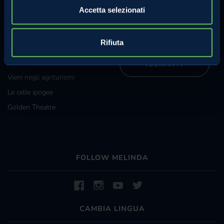
Iscriviti alla nostra newsletter e
Grossisti e grande
Accetta selezionati
riceverai regolarmente
distribuzione
informazioni sulle attività
Melinda.
Diventa specialista Melinda
Rifiuta
La Val di Non e Val di Sole
ISCRIVITI
Vieni negli agriturismi
Le celle ipogee
Golden Theatre
FOLLOW MELINDA
CAMBIA LINGUA