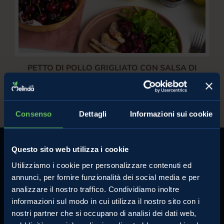
PETTO DI POLLO GRIGLIATO CON SALSA DI
CILIEGIE MELINDA E INSALATA VERDE
/
Ciliegie Melinda
pollo
Consenso
Dettagli
Informazioni sui cookie
Questo sito web utilizza i cookie
Utilizziamo i cookie per personalizzare contenuti ed
annunci, per fornire funzionalità dei social media e per
analizzare il nostro traffico. Condividiamo inoltre
MELINDA
MELE VAL DI NON
informazioni sul modo in cui utilizza il nostro sito con i
L'azienda
Le mele e gli altri prodotti
nostri partner che si occupano di analisi dei dati web,
Comunicati Stampa
La torta di mele perfetta