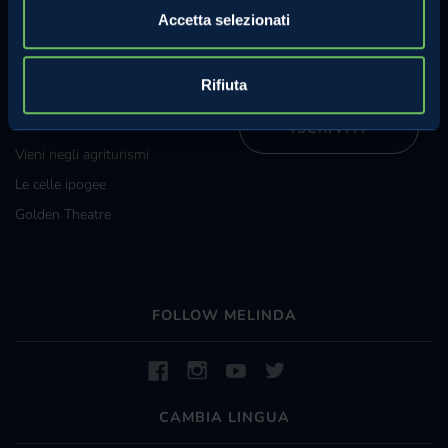
Iscriviti alla nostra newsletter e
Grossisti e grande
Accetta selezionati
riceverai regolarmente
distribuzione
informazioni sulle attività
Melinda.
Diventa specialista Melinda
Rifiuta
La Val di Non e Val di Sole
ISCRIVITI
Vieni negli agriturismi
Le celle ipogee
Golden Theatre
FOLLOW MELINDA
CAMBIA LINGUA