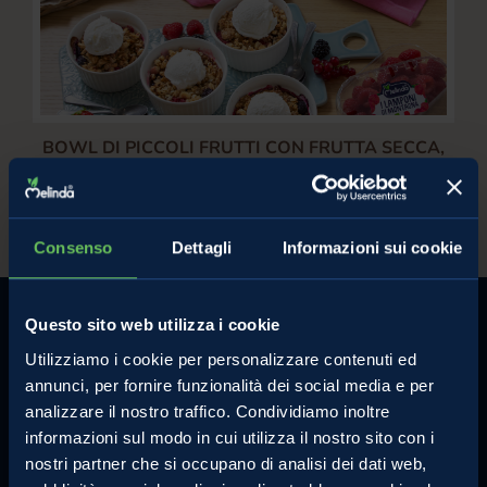
BOWL DI PICCOLI FRUTTI CON FRUTTA SECCA,
CRUMBLE DI CEREALI E GELATO AL LATTE
/
Frutti di Bosco e Fragole
Fragole Melinda
Consenso
Dettagli
Informazioni sui cookie
Questo sito web utilizza i cookie
Utilizziamo i cookie per personalizzare contenuti ed
annunci, per fornire funzionalità dei social media e per
analizzare il nostro traffico. Condividiamo inoltre
MELINDA
MELE VAL DI NON
informazioni sul modo in cui utilizza il nostro sito con i
L'azienda
Le mele e gli altri prodotti
nostri partner che si occupano di analisi dei dati web,
Comunicati Stampa
La torta di mele perfetta