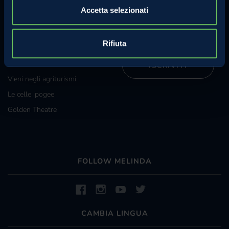
Iscriviti alla nostra newsletter e
Grossisti e grande
Accetta selezionati
riceverai regolarmente
distribuzione
informazioni sulle attività
Melinda.
Diventa specialista Melinda
Rifiuta
La Val di Non e Val di Sole
ISCRIVITI
Vieni negli agriturismi
Le celle ipogee
Golden Theatre
FOLLOW MELINDA
CAMBIA LINGUA