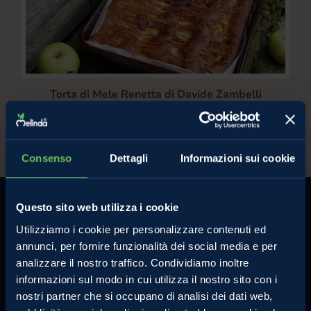
Torta di Mele Renetta di Davide Zambelli
/
Val di Non
Colazione con le mele
Consenso
Dettagli
Informazioni sui cookie
Questo sito web utilizza i cookie
Utilizziamo i cookie per personalizzare contenuti ed
annunci, per fornire funzionalità dei social media e per
analizzare il nostro traffico. Condividiamo inoltre
MELINDA
MELE VAL DI NON
informazioni sul modo in cui utilizza il nostro sito con i
L'azienda
Le mele e gli altri prodotti
nostri partner che si occupano di analisi dei dati web,
Comunicati Stampa
La torta di mele perfetta