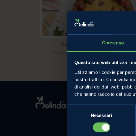
Consenso
Cheesecake cuor di fragola
/
Ricetta Torta Fragole
Ricetta Cheesecake
Questo sito web utilizza i c
Utilizziamo i cookie per perso
nostro traffico. Condividiamo 
di analisi dei dati web, pubbl
che hanno raccolto dal suo uti
MELINDA
L'azienda
Selezione
Necessari
del
Comunicati Sta
consenso
Contatti
Privacy Policy