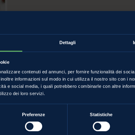
Dettagli
ookie
nalizzare contenuti ed annunci, per fornire funzionalità dei socia
inoltre informazioni sul modo in cui utilizza il nostro sito con i 
icità e social media, i quali potrebbero combinarle con altre inform
lizzo dei loro servizi.
MELE VAL DI NON
ANCHE TU
Le mele e gli altri prodotti
Grossisti e gra
Preferenze
Statistiche
mpa
La torta di mele perfetta
Diventa special
Lo strudel perfetto
La Val di Non e