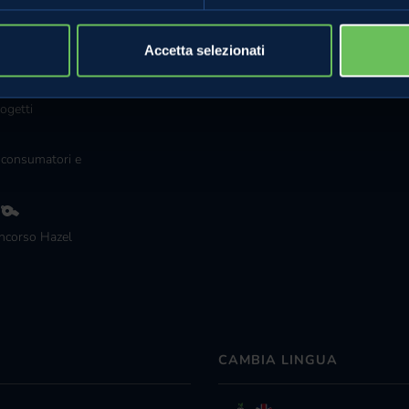
Compra online
Vieni negli agri
Accetta selezionati
Le celle ipogee
Golden Theatr
ogetti
 consumatori e
g
ncorso Hazel
CAMBIA LINGUA