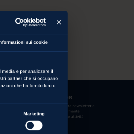
Informazioni sui cookie
l media e per analizzare il
nostri partner che si occupano
azioni che ha fornito loro o
NEWSLETTER
Iscriviti alla nostra newsletter e
nde distribuzione
riceverai regolarmente
Marketing
ista Melinda
informazioni sulle attività
Melinda.
 Val di Sole