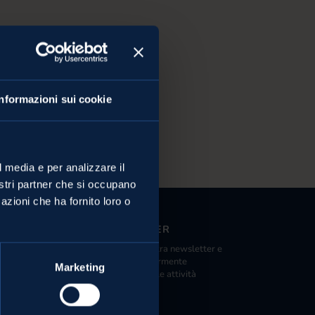
Informazioni sui cookie
l media e per analizzare il
nostri partner che si occupano
azioni che ha fornito loro o
NEWSLETTER
Iscriviti alla nostra newsletter e
nde distribuzione
riceverai regolarmente
Marketing
ista Melinda
informazioni sulle attività
Melinda.
 Val di Sole