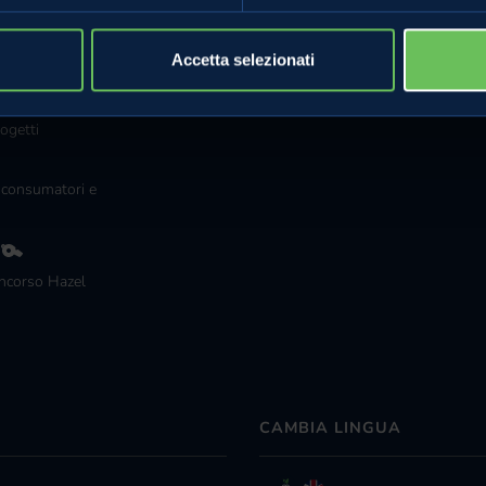
Compra online
Vieni negli agri
Accetta selezionati
Le celle ipogee
Golden Theatr
ogetti
 consumatori e
g
ncorso Hazel
CAMBIA LINGUA