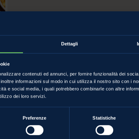
Dettagli
ookie
nalizzare contenuti ed annunci, per fornire funzionalità dei socia
inoltre informazioni sul modo in cui utilizza il nostro sito con i 
icità e social media, i quali potrebbero combinarle con altre inform
lizzo dei loro servizi.
MELE VAL DI NON
ANCHE TU
Le mele e gli altri prodotti
Grossisti e gra
Preferenze
Statistiche
mpa
La torta di mele perfetta
Diventa special
Lo strudel perfetto
La Val di Non e