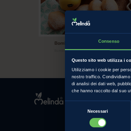
Consenso
Bomboloni al Forno con Golden
/
Bombolone Mele
Bombolone al Forno
Questo sito web utilizza i c
Utilizziamo i cookie per perso
nostro traffico. Condividiamo 
di analisi dei dati web, pubbl
che hanno raccolto dal suo uti
MELINDA
L'azienda
Selezione
Necessari
del
Comunicati Sta
consenso
Contatti
Privacy Policy