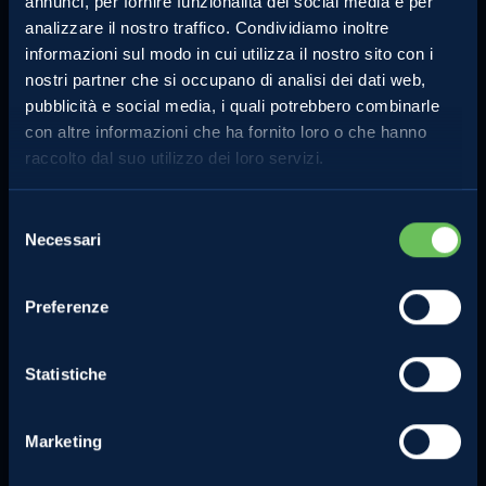
annunci, per fornire funzionalità dei social media e per
analizzare il nostro traffico. Condividiamo inoltre
informazioni sul modo in cui utilizza il nostro sito con i
nostri partner che si occupano di analisi dei dati web,
pubblicità e social media, i quali potrebbero combinarle
con altre informazioni che ha fornito loro o che hanno
MELINDA
MELE VAL DI NON
raccolto dal suo utilizzo dei loro servizi.
L'azienda
Le mele e gli altri prodotti
Comunicati Stampa
La torta di mele perfetta
Selezione
Contatti
Lo strudel perfetto
Necessari
del
Privacy Policy
consenso
Compra online
Cookie Policy
Preferenze
Note legali
Certificazioni
Statistiche
Investimenti e progetti
agevolati
Marketing
Segnalazioni dei consumatori e
sui concorsi