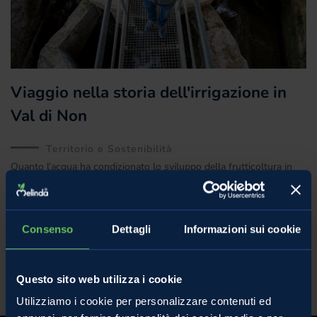
Viaggio nella storia dell'irrigazione in
Val di Non
Territorio e Sostenibilità
Quanto l’acqua ha condizionato lo sviluppo della frutticoltura in
Val di Non? Tutti sappiamo molto bene che l’acqua è elemento
imprescindibile per l’agricoltura e da anni
Consenso
Dettagli
Informazioni sui cookie
18 Marzo 2024
Questo sito web utilizza i cookie
Utilizziamo i cookie per personalizzare contenuti ed