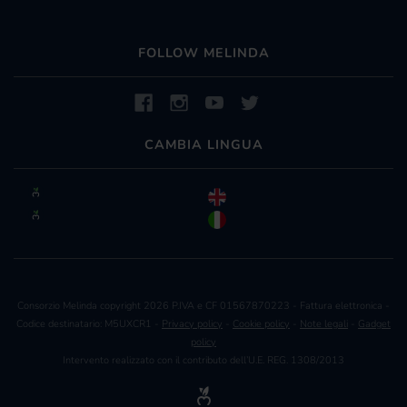
FOLLOW MELINDA
CAMBIA LINGUA
Consorzio Melinda copyright 2026 P.IVA e CF 01567870223 - Fattura elettronica -
Codice destinatario: M5UXCR1 -
Privacy policy
-
Cookie policy
-
Note legali
-
Gadget
policy
Intervento realizzato con il contributo dell’U.E. REG. 1308/2013