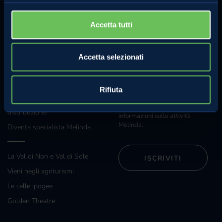
Whistleblowing
Accetta tutti
Regolamento concorso Hazel
Accetta selezionati
Sostenibilità
ANCHE TU
NEWSLETTER
Rifiuta
Iscriviti alla nostra newsletter e
Grossisti e grande
riceverai regolarmente
distribuzione
informazioni sulle attività
Melinda.
Diventa specialista Melinda
La Val di Non e Val di Sole
ISCRIVITI
Vieni negli agriturismi
Le celle ipogee
Golden Theatre