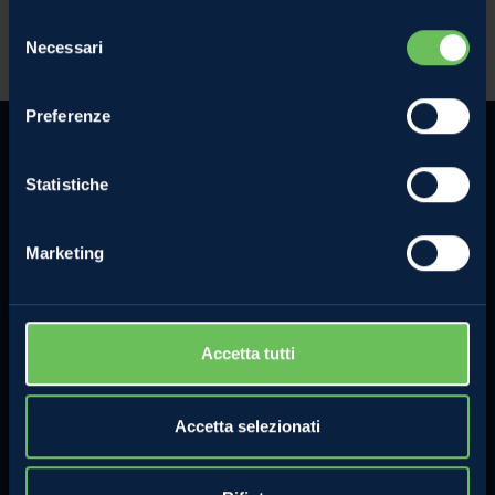
Selezione
Necessari
del
consenso
Preferenze
Statistiche
MELINDA
MELE VAL DI NON
Marketing
L'azienda
Le mele e gli altri prodotti
Comunicati Stampa
La torta di mele perfetta
Contatti
Lo strudel perfetto
Accetta tutti
Privacy Policy
Compra online
Cookie Policy
Accetta selezionati
Note legali
Certificazioni