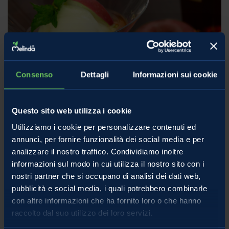
Consenso
Dettagli
Informazioni sui cookie
Sorbetti di frutta: i dessert più detox
Questo sito web utilizza i cookie
Utilizziamo i cookie per personalizzare contenuti ed
delle feste
annunci, per fornire funzionalità dei social media e per
analizzare il nostro traffico. Condividiamo inoltre
Qualità e Nutrizione
informazioni sul modo in cui utilizza il nostro sito con i
Nel vortice dei dolci goduriosi e ipercalorici che abbondano sulle
nostri partner che si occupano di analisi dei dati web,
tavole durante i festeggiamenti natalizi, spunta una “via di fuga”
pubblicità e social media, i quali potrebbero combinarle
rinfrescante e benefica che promette
con altre informazioni che ha fornito loro o che hanno
raccolto dal suo utilizzo dei loro servizi.
15 Dicembre 2023