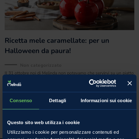
Ricetta mele caramellate: per un
Halloween da paura!
Non categorizzato
Il 31 ottobre noi di Melinda non potevamo che servirvi su un piatto
d’argento la nostra ricetta della mela caramellata. Inutile dirlo:
piace moltissimo anche agli
Consenso
Dettagli
Informazioni sui cookie
28 Ottobre 2020
Questo sito web utilizza i cookie
Utilizziamo i cookie per personalizzare contenuti ed