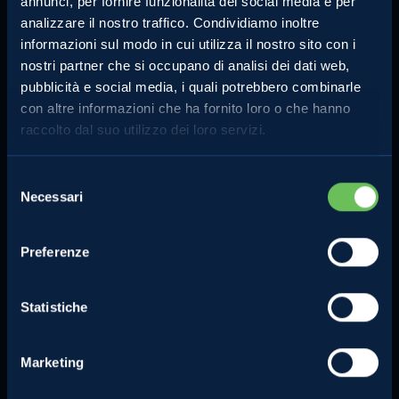
annunci, per fornire funzionalità dei social media e per
analizzare il nostro traffico. Condividiamo inoltre
informazioni sul modo in cui utilizza il nostro sito con i
nostri partner che si occupano di analisi dei dati web,
pubblicità e social media, i quali potrebbero combinarle
con altre informazioni che ha fornito loro o che hanno
MELINDA
MELE VAL DI NON
raccolto dal suo utilizzo dei loro servizi.
L'azienda
Le mele e gli altri prodotti
Comunicati Stampa
La torta di mele perfetta
Selezione
Contatti
Lo strudel perfetto
Necessari
del
Privacy Policy
consenso
Compra online
Cookie Policy
Preferenze
Note legali
Certificazioni
Statistiche
Investimenti e progetti
agevolati
Marketing
Segnalazioni dei consumatori e
sui concorsi