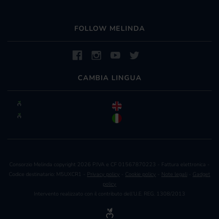
FOLLOW MELINDA
CAMBIA LINGUA
Consorzio Melinda copyright 2026 P.IVA e CF 01567870223 - Fattura elettronica -
Codice destinatario: M5UXCR1 -
Privacy policy
-
Cookie policy
-
Note legali
-
Gadget
policy
Intervento realizzato con il contributo dell’U.E. REG. 1308/2013