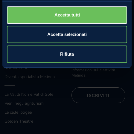
Whistleblowing
Accetta tutti
Regolamento concorso Hazel
Accetta selezionati
Sostenibilità
ANCHE TU
NEWSLETTER
Rifiuta
Iscriviti alla nostra newsletter e
Grossisti e grande
riceverai regolarmente
distribuzione
informazioni sulle attività
Melinda.
Diventa specialista Melinda
La Val di Non e Val di Sole
ISCRIVITI
Vieni negli agriturismi
Le celle ipogee
Golden Theatre