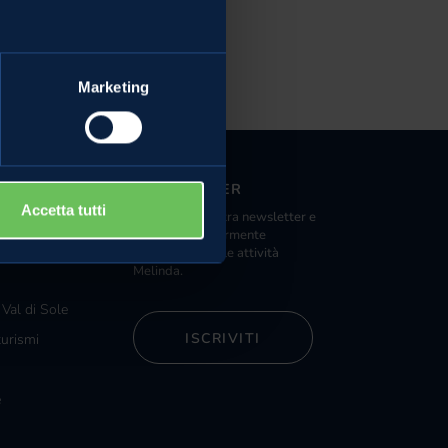
Marketing
NEWSLETTER
Accetta tutti
Iscriviti alla nostra newsletter e
nde distribuzione
riceverai regolarmente
ista Melinda
informazioni sulle attività
Melinda.
 Val di Sole
ISCRIVITI
turismi
e