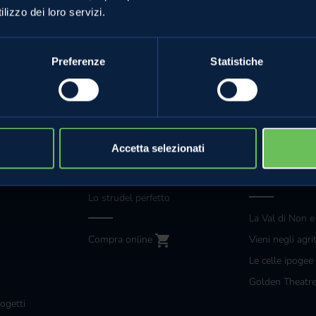
lizzo dei loro servizi.
Preferenze
Statistiche
MELE VAL DI NON
ANCHE TU
Accetta selezionati
Le mele e gli altri prodotti
Grossisti e gra
mpa
La torta di mele perfetta
Diventa special
Lo strudel perfetto
La Val di Non e
Compra online
Vieni negli agri
Le celle ipogee
Golden Theatr
ogetti