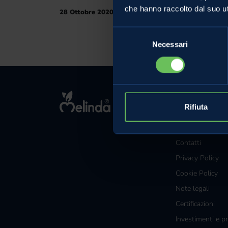
che hanno raccolto dal suo uti
28 Ottobre 2020
Selezione
Necessari
del
consenso
MELINDA
Rifiuta
L'azienda
Comunicati Sta
Contatti
Privacy Policy
Cookie Policy
Note legali
Certificazioni
Investimenti e pr