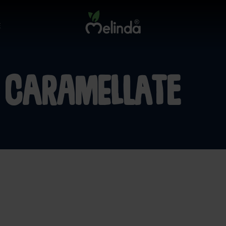
E
e caramellate