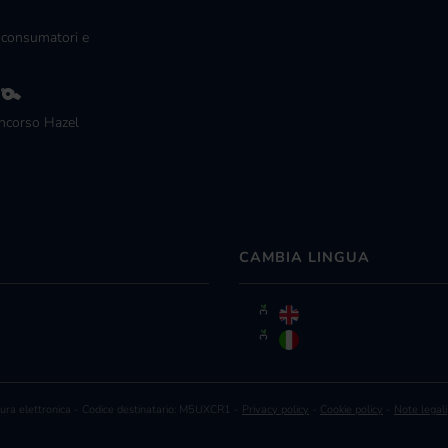
 consumatori e
g
ncorso Hazel
CAMBIA LINGUA
ra elettronica - Codice destinatario: M5UXCR1 -
Privacy policy
-
Cookie policy
-
Note legali