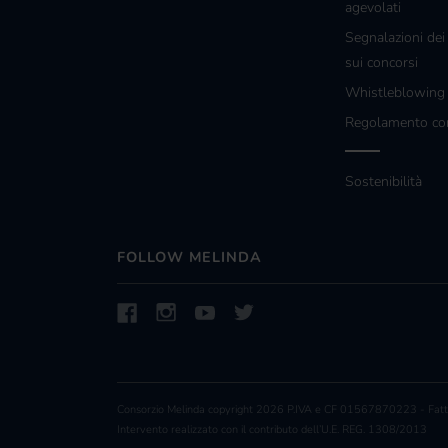
agevolati
Segnalazioni dei
sui concorsi
Whistleblowin
Regolamento co
Sostenibilità
FOLLOW MELINDA
Consorzio Melinda copyright 2026 P.IVA e CF 01567870223 - Fattu
Intervento realizzato con il contributo dell’U.E. REG. 1308/2013