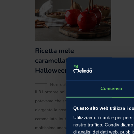
Ricetta mele
caramellate: per un
Halloween da paura!
Non categorizzato
Consenso
Il 31 ottobre noi di Melinda non
potevamo che servirvi su un piatto
Questo sito web utilizza i c
d’argento la nostra ricetta della mela
Utilizziamo i cookie per perso
caramellata. Inutile dirlo: piace
nostro traffico. Condividiamo 
moltissimo anche agli
di analisi dei dati web, pubbl