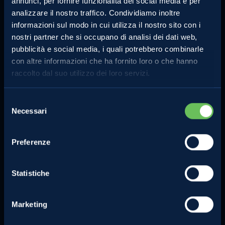
annunci, per fornire funzionalità dei social media e per
analizzare il nostro traffico. Condividiamo inoltre
informazioni sul modo in cui utilizza il nostro sito con i
nostri partner che si occupano di analisi dei dati web,
pubblicità e social media, i quali potrebbero combinarle
con altre informazioni che ha fornito loro o che hanno
MELINDA
MELE VAL DI NON
raccolto dal suo utilizzo dei loro servizi.
L'azienda
Le mele e gli altri prodotti
Comunicati Stampa
La torta di mele perfetta
Selezione
Contatti
Lo strudel perfetto
Necessari
del
Privacy Policy
consenso
Compra online
Cookie Policy
Preferenze
Note legali
Certificazioni
Statistiche
Investimenti e progetti
agevolati
Marketing
Segnalazioni dei consumatori e
sui concorsi