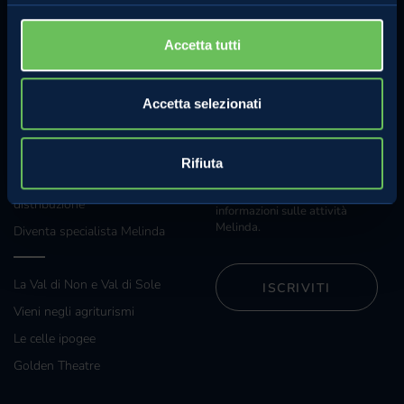
Whistleblowing
Accetta tutti
Regolamento concorso Hazel
Accetta selezionati
Sostenibilità
ANCHE TU
NEWSLETTER
Rifiuta
Iscriviti alla nostra newsletter e
Grossisti e grande
riceverai regolarmente
distribuzione
informazioni sulle attività
Melinda.
Diventa specialista Melinda
La Val di Non e Val di Sole
ISCRIVITI
Vieni negli agriturismi
Le celle ipogee
Golden Theatre