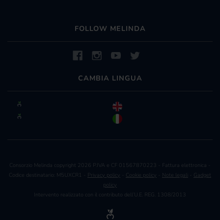
FOLLOW MELINDA
CAMBIA LINGUA
Consorzio Melinda copyright 2026 P.IVA e CF 01567870223 - Fattura elettronica -
Codice destinatario: M5UXCR1 -
Privacy policy
-
Cookie policy
-
Note legali
-
Gadget
policy
Intervento realizzato con il contributo dell’U.E. REG. 1308/2013