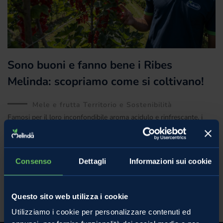
Sono buoni e fanno bene i Ribes
Melinda: scopriamo come si coltivano!
Mele e frutta Territorio e Sostenibilità
Famosi per il loro inconfondibile aroma acidulo e rinfrescante, i
ribes sono allo stesso tempo un valido alleato della salute e del
gusto. Ottimi nei
Consenso
Dettagli
Informazioni sui cookie
2 Agosto 2022
Questo sito web utilizza i cookie
Utilizziamo i cookie per personalizzare contenuti ed