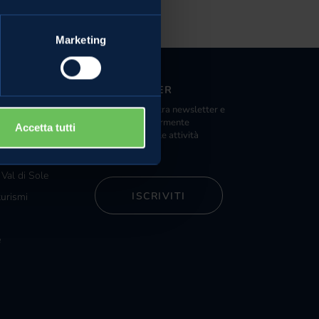
Marketing
NEWSLETTER
Iscriviti alla nostra newsletter e
nde distribuzione
riceverai regolarmente
Accetta tutti
ista Melinda
informazioni sulle attività
Melinda.
 Val di Sole
ISCRIVITI
turismi
e