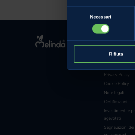
Selezione
Necessari
del
consenso
MELINDA
L'azienda
Rifiuta
Comunicati Sta
Contatti
Privacy Policy
Cookie Policy
Note legali
Certificazioni
Investimenti e pr
agevolati
Segnalazioni dei
sui concorsi