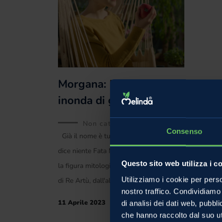
Morgana: la mela che ti
inonda di gusto!
Non categorizzato
Consenso
Già il nome è tutto un programma: vi
dice niente Fata Morgana? Da una parte
Questo sito web utilizza i c
la figura mitologica legata alle leggende
Utilizziamo i cookie per perso
di Re Artù, dall'altra
nostro traffico. Condividiamo 
11 Aprile 2023
di analisi dei dati web, pubbl
che hanno raccolto dal suo uti