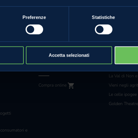
Preferenze
Statistiche
MELE VAL DI NON
ANCHE TU
Le mele e gli altri prodotti
Grossisti e gra
Accetta selezionati
mpa
La torta di mele perfetta
Diventa special
Lo strudel perfetto
La Val di Non e
Compra online
Vieni negli agri
Le celle ipogee
Golden Theatr
ogetti
 consumatori e