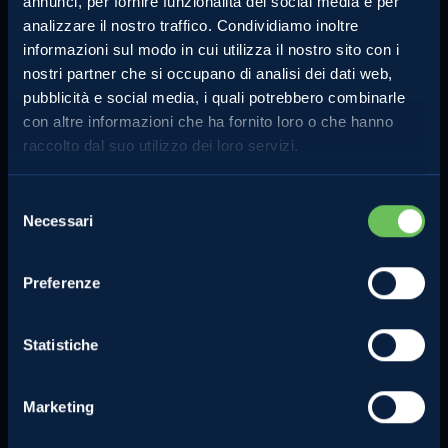
annunci, per fornire funzionalità dei social media e per
analizzare il nostro traffico. Condividiamo inoltre
informazioni sul modo in cui utilizza il nostro sito con i
nostri partner che si occupano di analisi dei dati web,
pubblicità e social media, i quali potrebbero combinarle
con altre informazioni che ha fornito loro o che hanno
MELINDA
MELE VAL DI NON
raccolto dal suo utilizzo dei loro servizi.
L'azienda
Le mele e gli altri prodotti
Comunicati Stampa
La torta di mele perfetta
Selezione
Contatti
Lo strudel perfetto
Necessari
del
Privacy Policy
consenso
Compra online
Cookie Policy
Preferenze
Note legali
Certificazioni
Statistiche
Investimenti e progetti
agevolati
Marketing
Segnalazioni dei consumatori e
sui concorsi