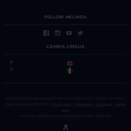
FOLLOW MELINDA
CAMBIA LINGUA
Consorzio Melinda copyright 2026 P.IVA e CF 01567870223 - Fattura elettronica -
Codice destinatario: M5UXCR1 -
Privacy policy
-
Cookie policy
-
Note legali
-
Gadget
policy
Intervento realizzato con il contributo dell’U.E. REG. 1308/2013