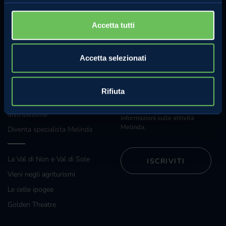
Whistleblowing
Accetta tutti
Regolamento concorso Hazel
Accetta selezionati
Sostenibilità
ANCHE TU
NEWSLETTER
Rifiuta
Iscriviti alla nostra newsletter e
Grossisti e grande
riceverai regolarmente
distribuzione
informazioni sulle attività
Melinda.
Diventa specialista Melinda
La Val di Non e Val di Sole
ISCRIVITI
Vieni negli agriturismi
Le celle ipogee
Golden Theatre