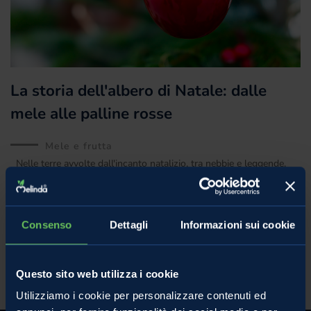
La storia dell'albero di Natale: dalle
mele alle palline rosse
Mele e frutta
Nelle terre avvolte dall'incanto natalizio, tra nebbie e leggende,
doni e suggestioni, l'albero di Natale si fa protagonista di una
narrazione straordinaria: un viaggio attraverso
Consenso
Dettagli
Informazioni sui cookie
18 Dicembre 2023
Questo sito web utilizza i cookie
Utilizziamo i cookie per personalizzare contenuti ed