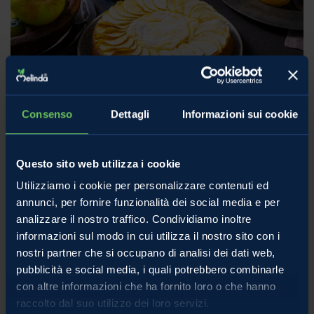
Consenso
Dettagli
Informazioni sui cookie
Torta di mele araba senza burro, olio,
Questo sito web utilizza i cookie
zucchero: tutte le ricette “senza” di
Utilizziamo i cookie per personalizzare contenuti ed
Melinda
annunci, per fornire funzionalità dei social media e per
analizzare il nostro traffico. Condividiamo inoltre
Mele e frutta
informazioni sul modo in cui utilizza il nostro sito con i
Cerchi una ricetta della torta di mele senza burro, olio, zucchero,
nostri partner che si occupano di analisi dei dati web,
pubblicità e social media, i quali potrebbero combinarle
oppure senza uova o latte o glutine? Dalla torta araba alla Apple
con altre informazioni che ha fornito loro o che hanno
Pie, Melinda
raccolto dal suo utilizzo dei loro servizi.