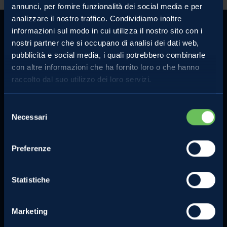
annunci, per fornire funzionalità dei social media e per
analizzare il nostro traffico. Condividiamo inoltre
informazioni sul modo in cui utilizza il nostro sito con i
nostri partner che si occupano di analisi dei dati web,
pubblicità e social media, i quali potrebbero combinarle
con altre informazioni che ha fornito loro o che hanno
MELINDA
MELE VAL DI NON
raccolto dal suo utilizzo dei loro servizi.
L'azienda
Le mele e gli altri prodotti
Comunicati Stampa
La torta di mele perfetta
Selezione
Necessari
del
Contatti
Lo strudel perfetto
consenso
Privacy Policy
Preferenze
Compra online
Cookie Policy
Note legali
Statistiche
Certificazioni
Investimenti e progetti
agevolati
Marketing
Segnalazioni dei consumatori e