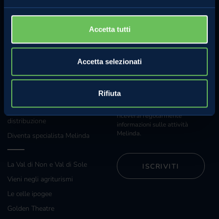
sui concorsi
Whistleblowing
Accetta tutti
Regolamento concorso Hazel
Accetta selezionati
Sostenibilità
ANCHE TU
NEWSLETTER
Rifiuta
Iscriviti alla nostra newsletter e
Grossisti e grande
riceverai regolarmente
distribuzione
informazioni sulle attività
Melinda.
Diventa specialista Melinda
La Val di Non e Val di Sole
ISCRIVITI
Vieni negli agriturismi
Le celle ipogee
Golden Theatre