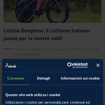
Letizia Borghesi: il ciclismo italiano
passa per le nostre valli!
Qualità e Nutrizione Benessere e Bellezza Sport
e Sponsorship
Le Valli del Noce sono un luogo unico, ricco di prodotti unici e
paesaggi mozzafiato, ma anche di veri campioni, nati e cresciuti
qui. Noi
Consenso
Dettagli
Informazioni sui cookie
22 Agosto 2023
Questo sito web utilizza i cookie
Utilizziamo i cookie per personalizzare contenuti ed