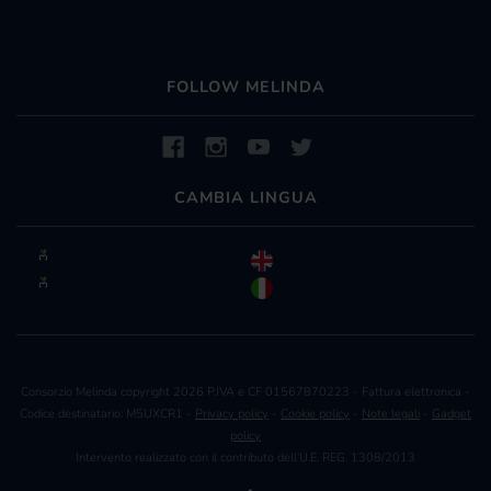
FOLLOW MELINDA
CAMBIA LINGUA
Consorzio Melinda copyright 2026 P.IVA e CF 01567870223 - Fattura elettronica -
Codice destinatario: M5UXCR1 -
Privacy policy
-
Cookie policy
-
Note legali
-
Gadget
policy
Intervento realizzato con il contributo dell’U.E. REG. 1308/2013