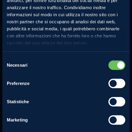
annunci, per fornire funzionalità dei social media e per
analizzare il nostro traffico. Condividiamo inoltre
informazioni sul modo in cui utilizza il nostro sito con i
nostri partner che si occupano di analisi dei dati web,
pubblicità e social media, i quali potrebbero combinarle
con altre informazioni che ha fornito loro o che hanno
MELINDA
MELE VAL DI NON
raccolto dal suo utilizzo dei loro servizi.
L'azienda
Le mele e gli altri prodotti
Comunicati Stampa
La torta di mele perfetta
Selezione
Contatti
Lo strudel perfetto
Necessari
del
Privacy Policy
consenso
Compra online
Cookie Policy
Preferenze
Note legali
Certificazioni
Statistiche
Investimenti e progetti
agevolati
Marketing
Segnalazioni dei consumatori e
sui concorsi