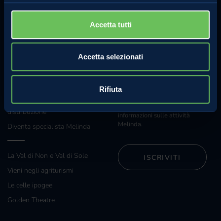
Whistleblowing
Accetta tutti
Regolamento concorso Hazel
Accetta selezionati
Sostenibilità
ANCHE TU
NEWSLETTER
Rifiuta
Iscriviti alla nostra newsletter e
Grossisti e grande
riceverai regolarmente
distribuzione
informazioni sulle attività
Melinda.
Diventa specialista Melinda
La Val di Non e Val di Sole
ISCRIVITI
Vieni negli agriturismi
Le celle ipogee
Golden Theatre