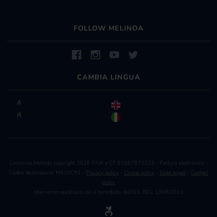
FOLLOW MELINDA
CAMBIA LINGUA
Consorzio Melinda copyright 2026 P.IVA e CF 01567870223 - Fattura elettronica -
Codice destinatario: M5UXCR1 -
Privacy policy
-
Cookie policy
-
Note legali
-
Gadget
policy
Intervento realizzato con il contributo dell’U.E. REG. 1308/2013