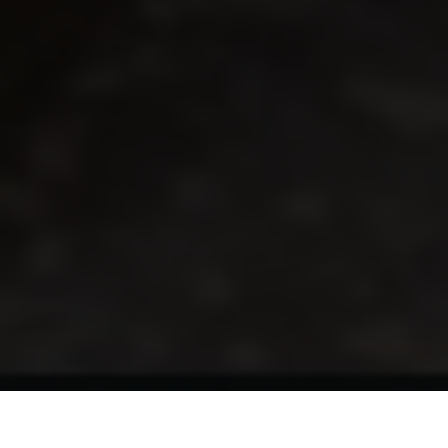
Un mocktail non è altro che un finto cocktail: prova il