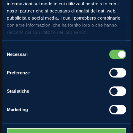
informazioni sul modo in cui utilizza il nostro sito con i
nostri partner che si occupano di analisi dei dati web,
pubblicità e social media, i quali potrebbero combinarle
Ricette
con altre informazioni che ha fornito loro o che hanno
raccolto dal suo utilizzo dei loro servizi.
Mocktail con estratto di
Selezione
Necessari
del
mela Evelina
consenso
Preferenze
GUARDA VIDEORICETTA
Statistiche
Marketing