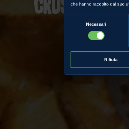
Crostata di
che hanno raccolto dal suo uti
Selezione
Necessari
del
consenso
Rifiuta