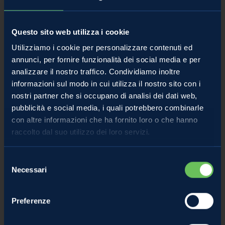
Per Melinda un G7 da record All’Expo il
Teatro immersivo fa il pieno di visitatori
Questo sito web utilizza i cookie
15mila persone, tra cui molti bambini, hanno esplorato l’originale
Utilizziamo i cookie per personalizzare contenuti ed
annunci, per fornire funzionalità dei social media e per
Melinda Theatre allestito dal Consorzio in occasione del grande
analizzare il nostro traffico. Condividiamo inoltre
evento internazionale di Ortigia che ha accompagnato
informazioni sul modo in cui utilizza il nostro sito con i
nostri partner che si occupano di analisi dei dati web,
29 Settembre 2024
pubblicità e social media, i quali potrebbero combinarle
con altre informazioni che ha fornito loro o che hanno
raccolto dal suo utilizzo dei loro servizi.
Selezione
Necessari
del
consenso
Preferenze