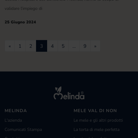
validare l’impiego di
25 Giugno 2024
Navigazione degli articoli
«
1
2
3
4
5
…
9
»
MELINDA
MELE VAL DI NON
L'azienda
Le mele e gli altri prodotti
Comunicati Stampa
La torta di mele perfetta