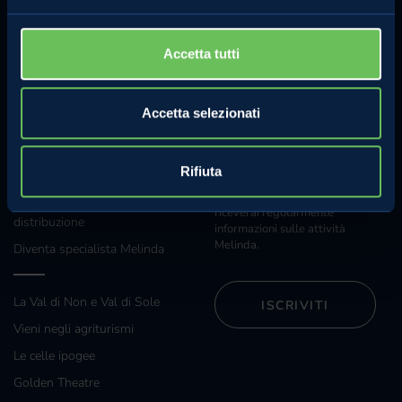
sui concorsi
Whistleblowing
Accetta tutti
Regolamento concorso Hazel
Accetta selezionati
Sostenibilità
ANCHE TU
NEWSLETTER
Rifiuta
Iscriviti alla nostra newsletter e
Grossisti e grande
riceverai regolarmente
distribuzione
informazioni sulle attività
Melinda.
Diventa specialista Melinda
La Val di Non e Val di Sole
ISCRIVITI
Vieni negli agriturismi
Le celle ipogee
Golden Theatre