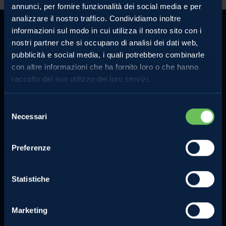
annunci, per fornire funzionalità dei social media e per
analizzare il nostro traffico. Condividiamo inoltre
informazioni sul modo in cui utilizza il nostro sito con i
nostri partner che si occupano di analisi dei dati web,
pubblicità e social media, i quali potrebbero combinarle
con altre informazioni che ha fornito loro o che hanno
MELINDA
MELE VAL DI NON
raccolto dal suo utilizzo dei loro servizi.
L'azienda
Le mele e gli altri prodotti
Comunicati Stampa
La torta di mele perfetta
Selezione
Necessari
del
Contatti
Lo strudel perfetto
consenso
Privacy Policy
Preferenze
Compra online
Cookie Policy
Note legali
Statistiche
Certificazioni
Investimenti e progetti
agevolati
Marketing
Segnalazioni dei consumatori e