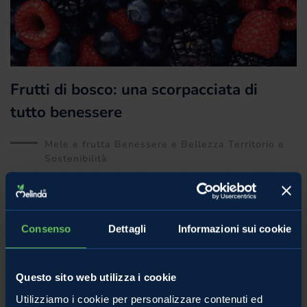
Frutti di bosco: una scorpacciata di
tutto benessere
Mele e frutta Benessere e Bellezza Territorio e
Sostenibilità
Piccoli, tondeggianti e colorati, in estate la natura ci regala i frutti
di bosco, ai primi posti nella hit parade della salute. Fragole, more,
lamponi, ribes
Consenso
Dettagli
Informazioni sui cookie
28 Giugno 2023
Questo sito web utilizza i cookie
Utilizziamo i cookie per personalizzare contenuti ed