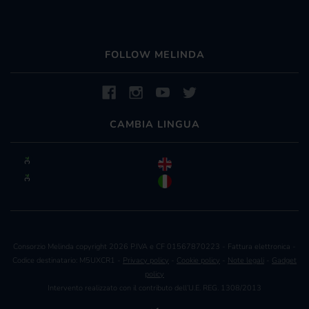
FOLLOW MELINDA
CAMBIA LINGUA
Consorzio Melinda copyright 2026 P.IVA e CF 01567870223 - Fattura elettronica -
Codice destinatario: M5UXCR1 -
Privacy policy
-
Cookie policy
-
Note legali
-
Gadget
policy
Intervento realizzato con il contributo dell’U.E. REG. 1308/2013