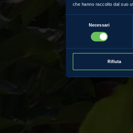
delle me
che hanno raccolto dal suo uti
Selezione
inc
Necessari
del
consenso
Rifiuta