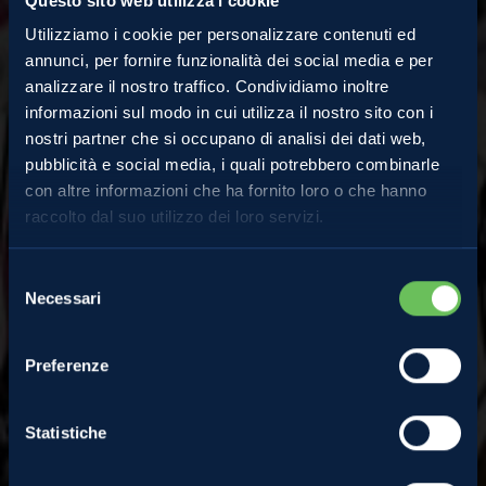
Questo sito web utilizza i cookie
Utilizziamo i cookie per personalizzare contenuti ed
annunci, per fornire funzionalità dei social media e per
analizzare il nostro traffico. Condividiamo inoltre
informazioni sul modo in cui utilizza il nostro sito con i
nostri partner che si occupano di analisi dei dati web,
pubblicità e social media, i quali potrebbero combinarle
Comunicati Stampa
con altre informazioni che ha fornito loro o che hanno
raccolto dal suo utilizzo dei loro servizi.
Selezione
Melinda, fedele sponsor
Necessari
del
consenso
del territorio
Preferenze
11 Febbraio 2020
Statistiche