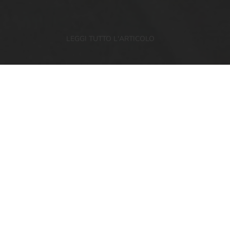
LEGGI TUTTO L'ARTICOLO
Il Consorzio conferma il proprio impegno nel
sostenere le iniziative locali,
a partire dalle più importanti manifestazioni
sportive invernali come la Marcialonga
fino alle scuole di sci del Trentino. Scelte
condivise nel rispetto delle proprie radici e
tradizioni.
Cles (Tn), 31 gennaio 2020
– Melinda è oggi
un brand di risonanza nazionale e oltre confine,