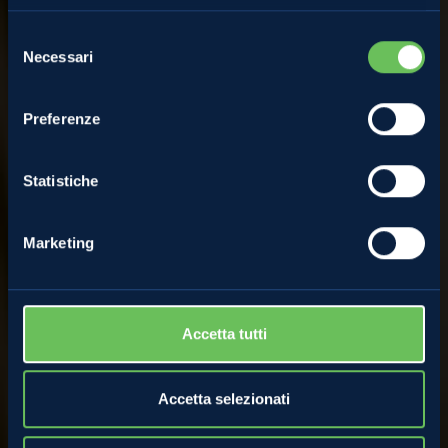
LA SUCCOSITÀ DI MORGANA
Selezione
Necessari
del
INCANTA IL MERCATO
consenso
Preferenze
EUROPEO
Statistiche
6 Ottobre 2020
Marketing
Accetta tutti
Accetta selezionati