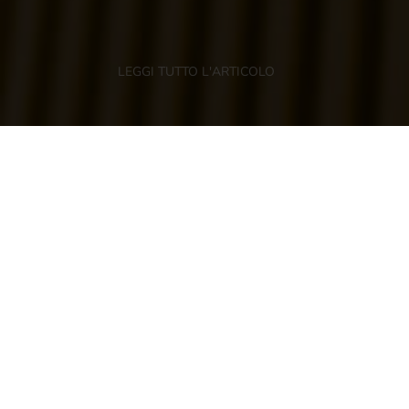
LEGGI TUTTO L'ARTICOLO
Cles (Tn), 28 maggio 2020
–
È quasi giunta al
termine la campagna di vendita di Morgana
per questa stagione 2019-2020. In Italia e in
Germania il riscontro da parte di clienti e
consumatori è stato positivo fin da subito,
entusiasti della qualità e gusto di questa
varietà. In primis sul mercato tedesco, dove
Morgana raccoglie consensi da ben tre
stagioni, e poi su quello italiano, dove la nuova
varietà ha fatto il suo debutto alcune