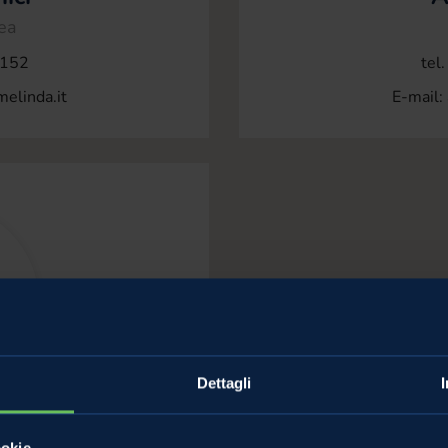
ea
 152
tel
elinda.it
E-mail:
Dettagli
ni