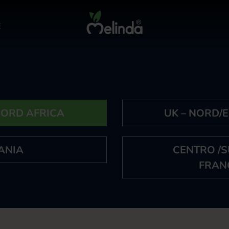
E
NORD AFRICA
UK – NORD/E
ANIA
CENTRO /
FRAN