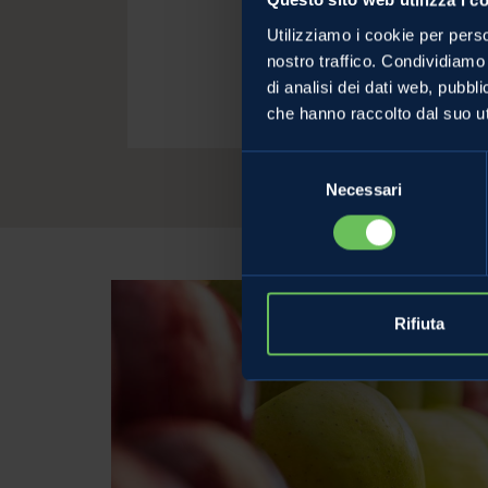
Questo sito web utilizza i c
Assistente
Utilizziamo i cookie per perso
nostro traffico. Condividiamo 
tel. (+39) 0463.67
di analisi dei dati web, pubbl
E-mail:
laura.martini@me
che hanno raccolto dal suo uti
Selezione
Necessari
del
consenso
Rifiuta