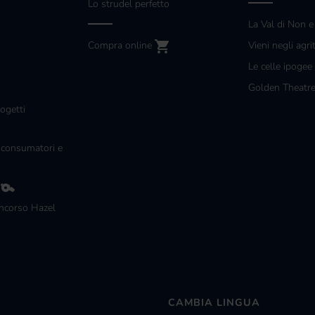
Lo strudel perfetto
La Val di Non e
Compra online
Vieni negli agri
Le celle ipogee
Golden Theatr
ogetti
 consumatori e
g
ncorso Hazel
CAMBIA LINGUA