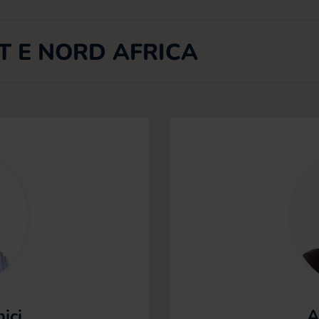
T E NORD AFRICA
ici
A