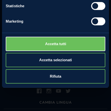
Iscriviti alla nostra newsletter e
Grossisti e grande
riceverai regolarmente
Statistiche
distribuzione
informazioni sulle attività
Melinda.
Diventa specialista Melinda
Marketing
La Val di Non e Val di Sole
ISCRIVITI
Vieni negli agriturismi
Accetta tutti
Le celle ipogee
Golden Theatre
Accetta selezionati
Rifiuta
FOLLOW MELINDA
CAMBIA LINGUA