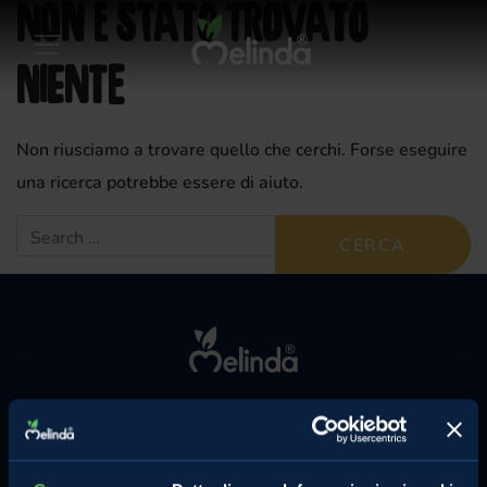
Non è stato trovato
niente
Non riusciamo a trovare quello che cerchi. Forse eseguire
una ricerca potrebbe essere di aiuto.
Search for:
MELINDA
MELE VAL DI NON
L'azienda
Le mele e gli altri prodotti
Comunicati Stampa
La torta di mele perfetta