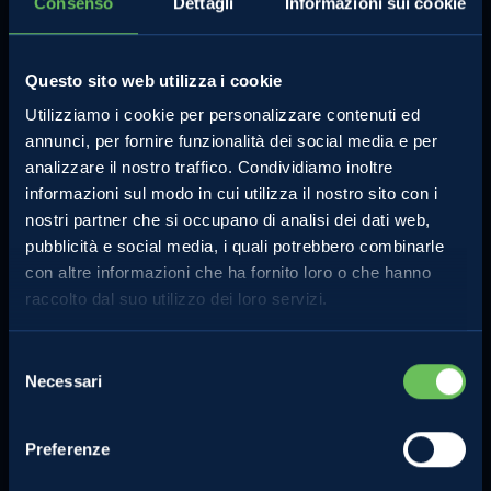
Consenso
Dettagli
Informazioni sui cookie
Contatti
Lo strudel perfetto
Privacy Policy
Questo sito web utilizza i cookie
Compra online
Cookie Policy
Utilizziamo i cookie per personalizzare contenuti ed
Note legali
annunci, per fornire funzionalità dei social media e per
Certificazioni
analizzare il nostro traffico. Condividiamo inoltre
Investimenti e progetti
informazioni sul modo in cui utilizza il nostro sito con i
agevolati
nostri partner che si occupano di analisi dei dati web,
pubblicità e social media, i quali potrebbero combinarle
Segnalazioni dei consumatori e
con altre informazioni che ha fornito loro o che hanno
sui concorsi
raccolto dal suo utilizzo dei loro servizi.
Whistleblowing
Regolamento concorso Hazel
Selezione
Necessari
del
Sostenibilità
consenso
Preferenze
ANCHE TU
NEWSLETTER